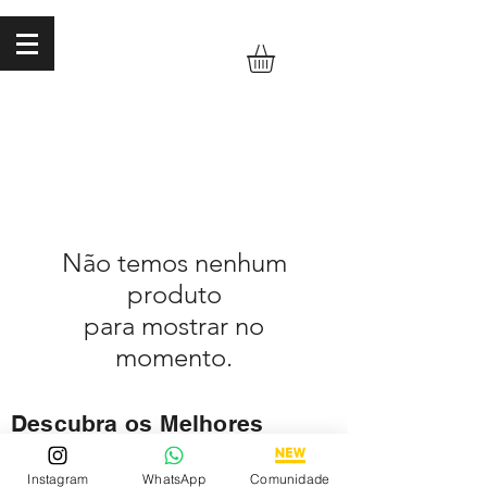
Não temos nenhum
produto
para mostrar no
momento.
Descubra os Melhores
Relógios Premium Online
Instagram
WhatsApp
Comunidade
Descubra nossa coleção de relógios