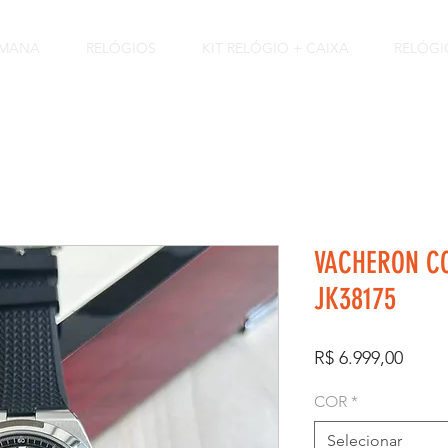
EMANA
RELÓGIOS
KIT RELÓGIO + CAIXA
RELÓGI
VACHERON CO
JK38175
Preço
R$ 6.999,00
COR
*
Selecionar