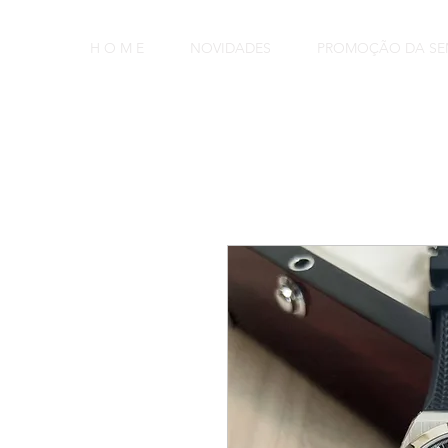
H O M E
NOVIDADES
PROMOÇÃO DA S