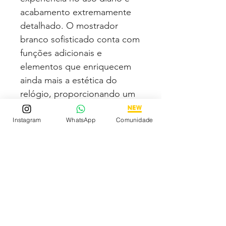
acabamento extremamente
detalhado. O mostrador
branco sofisticado conta com
funções adicionais e
elementos que enriquecem
ainda mais a estética do
relógio, proporcionando um
visual diferenciado e
elegante.
Instagram
WhatsApp
Comunidade
Características:
✔ Caixa em aço inox
premium 41mm
✔ Máquina ETA Suíça de alta
precisão
✔ Pulseira integrada em aço
inox