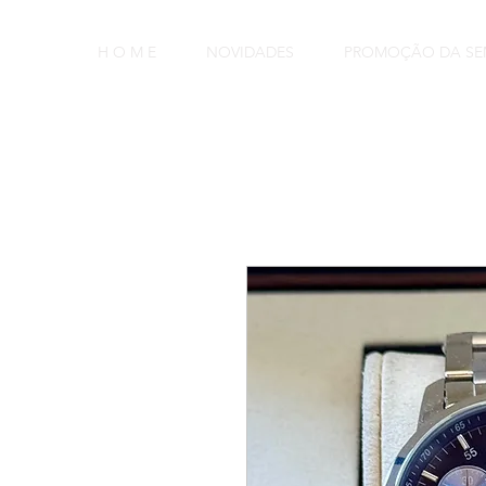
H O M E
NOVIDADES
PROMOÇÃO DA S