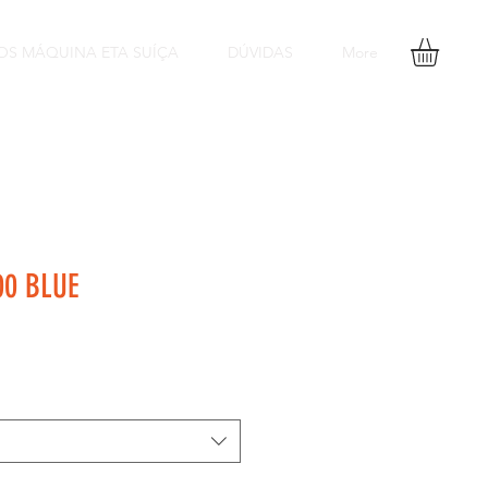
OS MÁQUINA ETA SUÍÇA
DÚVIDAS
More
00 BLUE