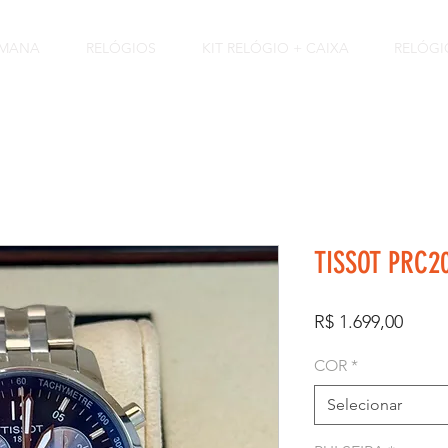
EMANA
RELÓGIOS
KIT RELÓGIO + CAIXA
RELÓGI
TISSOT PRC2
Preço
R$ 1.699,00
COR
*
Selecionar