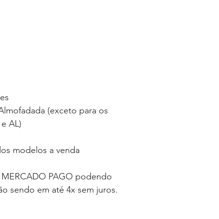
ses
lmofadada (exceto para os
 e AL)
 dos modelos a venda
ia MERCADO PAGO podendo
tão sendo em até 4x sem juros.