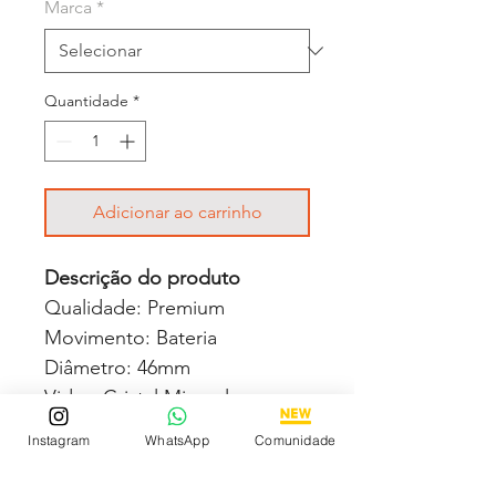
Marca
*
Quantidade
*
Adicionar ao carrinho
Descrição do produto
Qualidade: Premium
Movimento: Bateria
Diâmetro: 46mm
Vidro: Cristal Mineral
Crono: 100 % funcional
Instagram
WhatsApp
Comunidade
Caixa: Aço inox
Pulseira: Aço inox