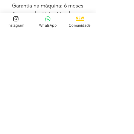
Garantia na máquina: 6 meses
Acompanha Caixa Simples
Almofadada (exceto para os
Instagram
WhatsApp
Comunidade
estados PB, SE, RR, MT e AL)
Fotos e vídeos 100% reais
dos modelos a venda
Tem medo de comprar e não
gostar? Fique tranquilo,
garantimos a sua satisfação
ou devolvemos o seu
dinheiro
Descubra os Melhores