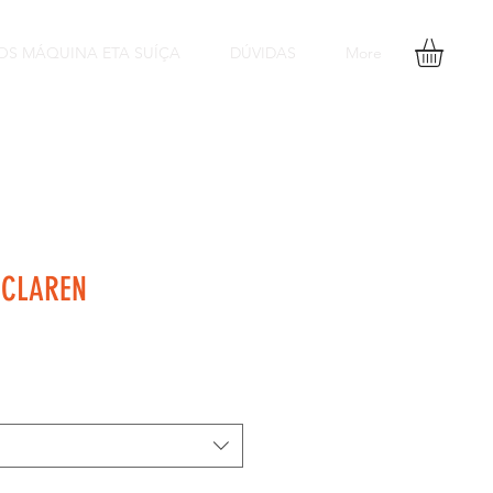
OS MÁQUINA ETA SUÍÇA
DÚVIDAS
More
MCLAREN