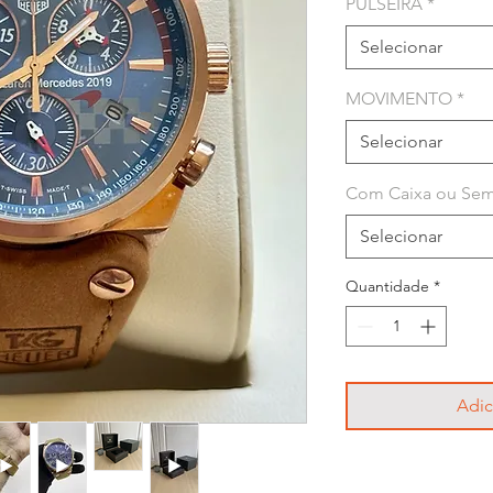
PULSEIRA
*
Selecionar
MOVIMENTO
*
Selecionar
Com Caixa ou Sem
Selecionar
Quantidade
*
Adic