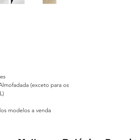
ses
lmofadada (exceto para os
L)
 dos modelos a venda