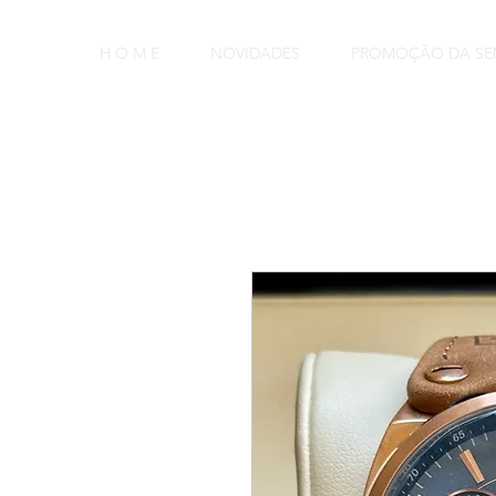
H O M E
NOVIDADES
PROMOÇÃO DA S