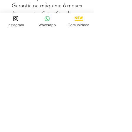
Garantia na máquina: 6 meses
Acompanha Caixa Simples
Almofadada (exceto para os
Instagram
WhatsApp
Comunidade
estados PB, SE, RR, MT e AL)
Fotos e vídeos 100% reais
dos modelos a venda
Tem medo de comprar e não
gostar? Fique tranquilo,
garantimos a sua satisfação
ou devolvemos o seu
dinheiro
Descubra os Melhores