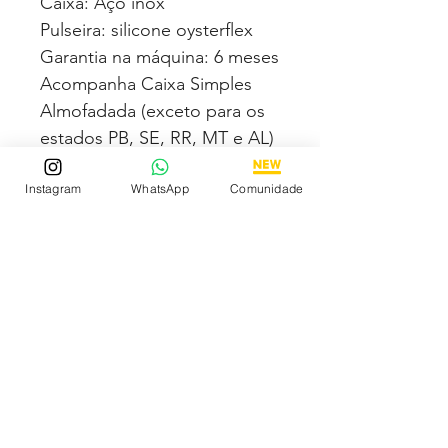
Caixa: Aço inox
Pulseira: silicone oysterflex
Garantia na máquina: 6 meses
Acompanha Caixa Simples
Almofadada (exceto para os
estados PB, SE, RR, MT e AL)
Instagram
WhatsApp
Comunidade
Fotos e vídeos 100% reais
dos modelos a venda
Compre com segurança via
PAGSEGURO podendo
parcelar em até 12x no cartão
sendo em até 4x sem juros.
Tem medo de comprar e não
gostar? Fique tranquilo,