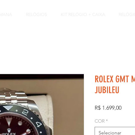
EMANA
RELÓGIOS
KIT RELÓGIO + CAIXA
RELÓGI
ROLEX GMT M
JUBILEU
Preço
R$ 1.699,00
COR
*
Selecionar