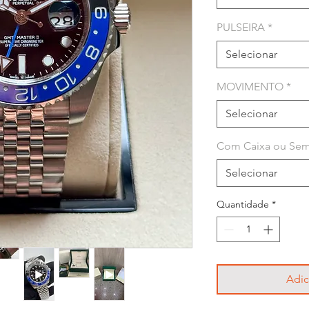
PULSEIRA
*
Selecionar
MOVIMENTO
*
Selecionar
Com Caixa ou Sem
Selecionar
Quantidade
*
Adic