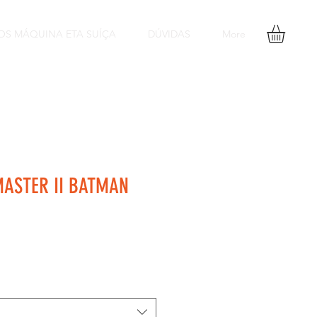
OS MÁQUINA ETA SUÍÇA
DÚVIDAS
More
ASTER II BATMAN