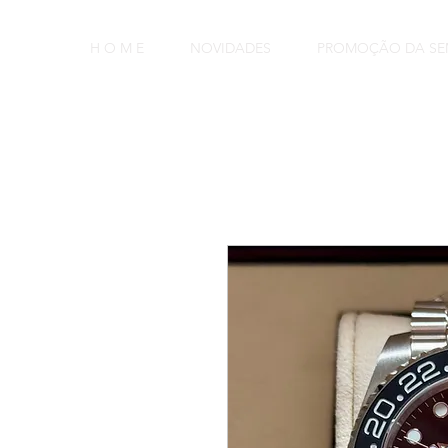
H O M E
NOVIDADES
PROMOÇÃO DA S