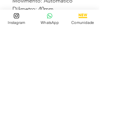
Movimento: Automático
Diâmetro: 40mm
Vidro: Cristal Safira
Instagram
WhatsApp
Comunidade
Crono: 100 % funcional
Caixa: Aço inox
Pulseira: Silicone
Todas fotos e vídeos
postadas aqui são 100% reais
tiradas por nós dos próprios
produtos à venda!
Qualidade garantida ou
devolução por nossa conta!
Estamos à disposição para
dúvidas! Pergunte a vontade!
Descubra os Melhores
Relógios Premium Online