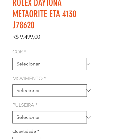
ROLEX DAYTONA
METAORITE ETA 4130
J78620
Preço
R$ 9.499,00
COR
*
MOVIMENTO
*
PULSEIRA
*
Quantidade
*