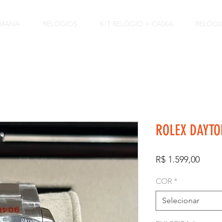
EMANA
RELÓGIOS
KIT RELÓGIO + CAIXA
RELÓGI
ROLEX DAYTO
Preço
R$ 1.599,00
COR
*
Selecionar