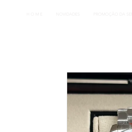
H O M E
NOVIDADES
PROMOÇÃO DA S