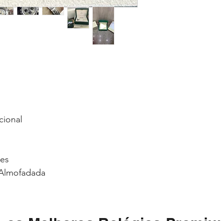
cional
ses
Almofadada