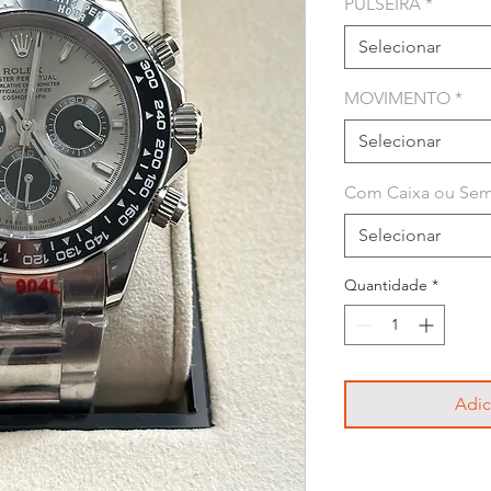
PULSEIRA
*
Selecionar
MOVIMENTO
*
Selecionar
Com Caixa ou Sem
Selecionar
Quantidade
*
Adic