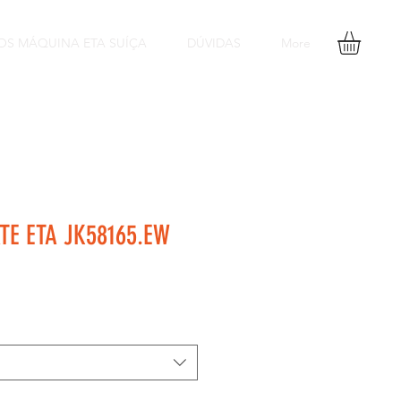
OS MÁQUINA ETA SUÍÇA
DÚVIDAS
More
TE ETA JK58165.EW