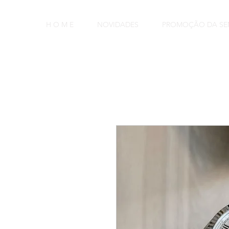
H O M E
NOVIDADES
PROMOÇÃO DA S