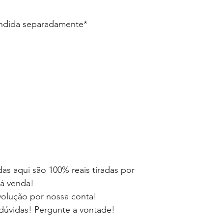
endida separadamente*
as aqui são 100% reais tiradas por
 à venda!
volução por nossa conta!
dúvidas! Pergunte a vontade!