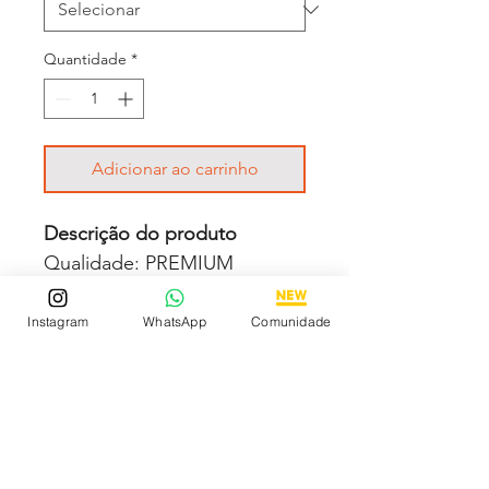
Quantidade
*
Adicionar ao carrinho
Descrição do produto
Qualidade: PREMIUM
Movimento: Automático
Diâmetro: 36 mm
Instagram
WhatsApp
Comunidade
Vidro: Cristal Safira
Crono: 100 % funcional
Caixa: Aço inox
Pulseira: Aço inox
Garantia na máquina: 6 meses