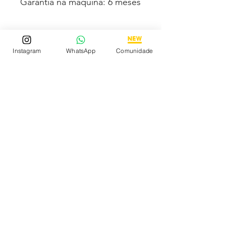
Garantia na máquina: 6 meses
Acompanha Caixa Simples
Instagram
WhatsApp
Comunidade
Almofadada (exceto para os
estados PB, SE, RR, MT e AL)
Fotos e vídeos 100% reais
dos modelos a venda
Compre com segurança via
PAGSEGURO podendo
parcelar em até 12x no cartão
sendo em até 4x sem juros.
Tem medo de comprar e não
gostar? Fique tranquilo,