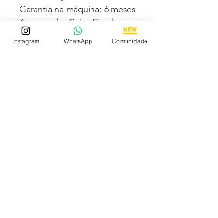
Garantia na máquina: 6 meses
Acompanha Caixa Simples
Almofadada (exceto para os
Instagram
WhatsApp
Comunidade
estados PB, SE, RR, MT e AL)
Fotos e vídeos 100% reais
dos modelos a venda
Tem medo de comprar e não
gostar? Fique tranquilo,
garantimos a sua satisfação
ou devolvemos o seu
dinheiro
Descubra os Melhores