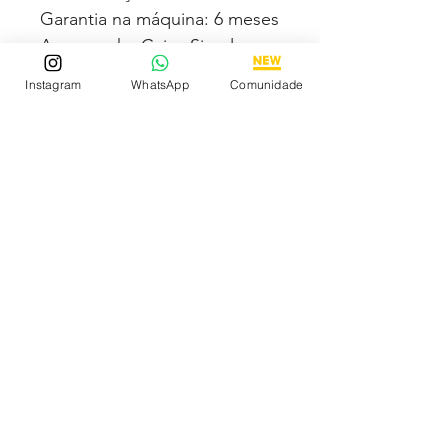
Garantia na máquina: 6 meses
Acompanha Caixa Simples
Almofadada (exceto para os
Instagram
WhatsApp
Comunidade
estados PB, SE, RR, MT e AL)
Fotos e vídeos 100% reais
dos modelos a venda
Tem medo de comprar e não
gostar? Fique tranquilo,
garantimos a sua satisfação
ou devolvemos o seu
dinheiro
Descubra os Melhores