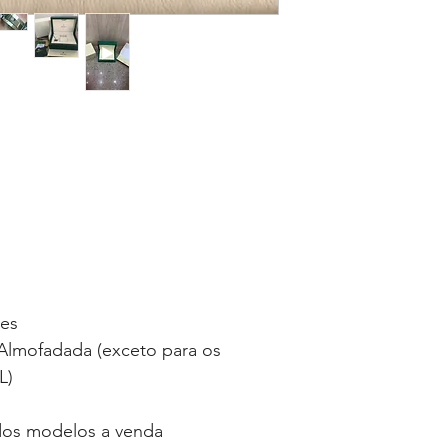
ses
lmofadada (exceto para os
L)
 dos modelos a venda