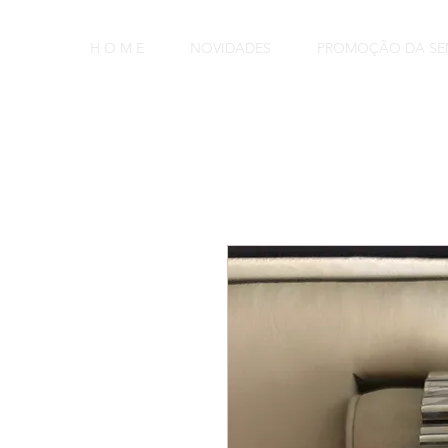
H O M E
NOVIDADES
PROMOÇÃO DA S