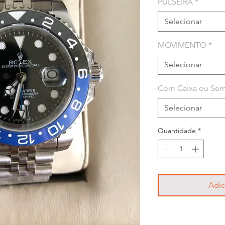
PULSEIRA
*
Selecionar
MOVIMENTO
*
Selecionar
Com Caixa ou Sem
Selecionar
Quantidade
*
Adic