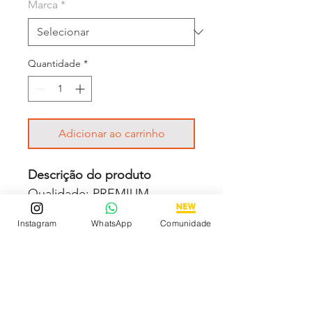
Marca
*
Quantidade
*
Adicionar ao carrinho
Descrição do produto
Qualidade: PREMIUM
Movimento: Automático
Instagram
WhatsApp
Comunidade
Diâmetro: 40mm
Vidro: Cristal Safira
Crono: 100 % funcional
Caixa: Aço inox
Pulseira: Aço inox