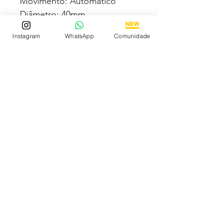
Movimento: Automático
Diâmetro: 40mm
Vidro: Cristal Safira
Instagram
WhatsApp
Comunidade
Crono: 100 % funcional
Caixa: Aço inox
Pulseira: Aço Inox
Todas fotos e vídeos
postadas aqui são 100% reais
tiradas por nós dos próprios
produtos à venda! Qualidade
garantida ou devolução por
nossa conta!
Estamos à disposição para
dúvidas! Pergunte a vontade!
Descubra os Melhores
Relógios Premium Online