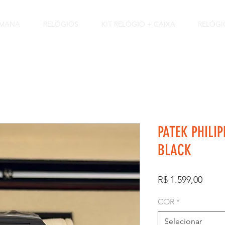
EMANA
RELÓGIOS
KIT RELÓGIO + CAIXA
RELÓGI
PATEK PHILIP
BLACK
Preço
R$ 1.599,00
COR
*
Selecionar