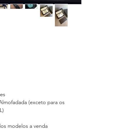
ses
lmofadada (exceto para os
L)
 dos modelos a venda