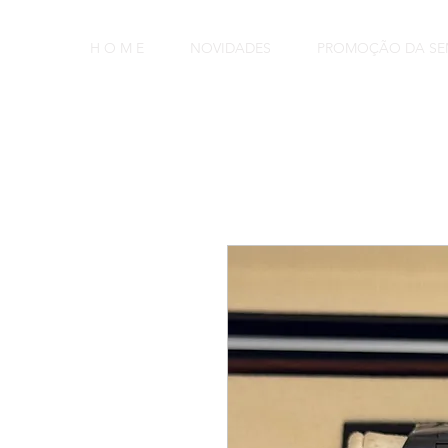
H O M E
NOVIDADES
PROMOÇÃO DA S