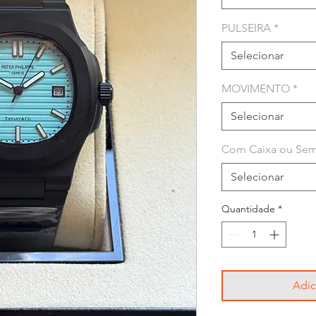
PULSEIRA
*
Selecionar
MOVIMENTO
*
Selecionar
Com Caixa ou Sem
Selecionar
Quantidade
*
Adic