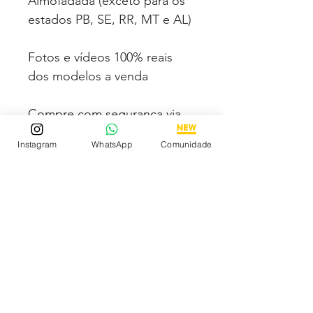
Almofadada (exceto para os
estados PB, SE, RR, MT e AL)
Fotos e vídeos 100% reais
dos modelos a venda
Compre com segurança via
PAGSEGURO podendo
Instagram
WhatsApp
Comunidade
parcelar em até 12x no cartão
sendo em até 4x sem juros.
Tem medo de comprar e não
gostar? Fique tranquilo,
garantimos a sua satisfação
ou devolvemos o seu
dinheiro