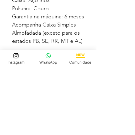
Caixa: Aço inox
Pulseira: Couro
Garantia na máquina: 6 meses
Acompanha Caixa Simples
Almofadada (exceto para os
estados PB, SE, RR, MT e AL)
Fotos e vídeos 100% reais
Instagram
WhatsApp
Comunidade
dos modelos a venda
Compre com segurança via
Mercado pago podendo
parcelar em até 12x no cartão
sendo em até 4x sem juros.
Tem medo de comprar e não
gostar? Fique tranquilo,