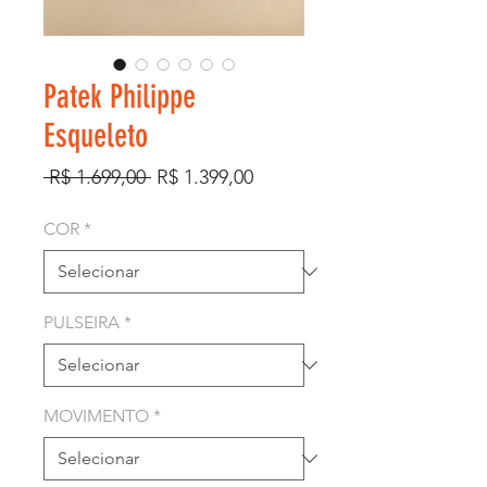
Patek Philippe
Esqueleto
Preço
Preço
 R$ 1.699,00 
R$ 1.399,00
normal
promocional
COR
*
PULSEIRA
*
MOVIMENTO
*