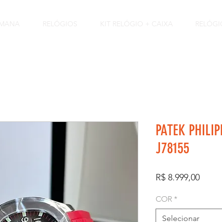
EMANA
RELÓGIOS
KIT RELÓGIO + CAIXA
RELÓGI
PATEK PHILI
J78155
Preço
R$ 8.999,00
COR
*
Selecionar