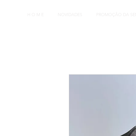
H O M E
NOVIDADES
PROMOÇÃO DA S