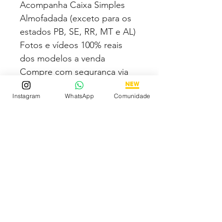
Acompanha Caixa Simples
Almofadada (exceto para os
estados PB, SE, RR, MT e AL)
Fotos e vídeos 100% reais
dos modelos a venda
Compre com segurança via
PAGSEGURO podendo
Instagram
WhatsApp
Comunidade
parcelar em até 12x no cartão
sendo em até 4x sem juros.
Tem medo de comprar e não
gostar? Fique tranquilo,
garantimos a sua satisfação
ou devolvemos o seu
dinheiro
Depoimentos de Clientes