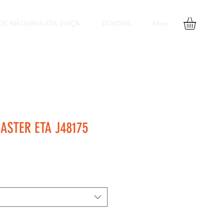
OS MÁQUINA ETA SUÍÇA
DÚVIDAS
More
STER ETA J48175