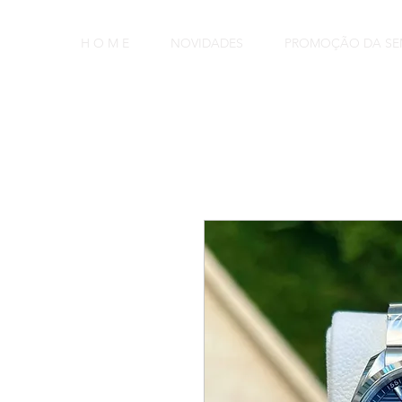
H O M E
NOVIDADES
PROMOÇÃO DA S