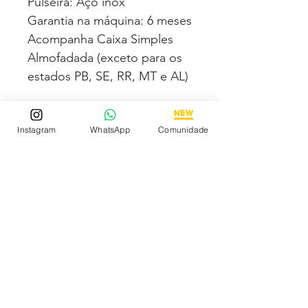
Pulseira: Aço inox
Garantia na máquina: 6 meses
Acompanha Caixa Simples
Almofadada (exceto para os
estados PB, SE, RR, MT e AL)
Fotos e vídeos 100% reais
Instagram
WhatsApp
Comunidade
dos modelos a venda
Compre com segurança via
MercadoPago podendo
parcelar em até 12x no cartão
sendo em até 4x sem juros.
Tem medo de comprar e não
gostar? Fique tranquilo,
garantimos a sua satisfação