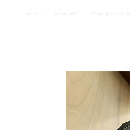
H O M E
NOVIDADES
PROMOÇÃO DA S