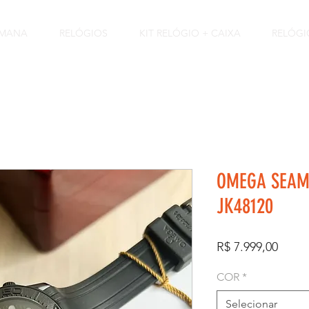
EMANA
RELÓGIOS
KIT RELÓGIO + CAIXA
RELÓGI
OMEGA SEAM
JK48120
Preço
R$ 7.999,00
COR
*
Selecionar