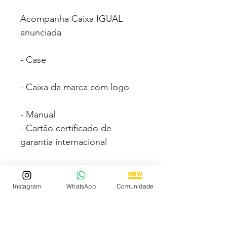
Acompanha Caixa IGUAL
anunciada
- Case
- Caixa da marca com logo
- Manual
- Cartão certificado de
garantia internacional
Fotos e vídeos 100% reais
dos modelos a venda.
Instagram
WhatsApp
Comunidade
Compre com segurança via
PAGSEGURO podendo