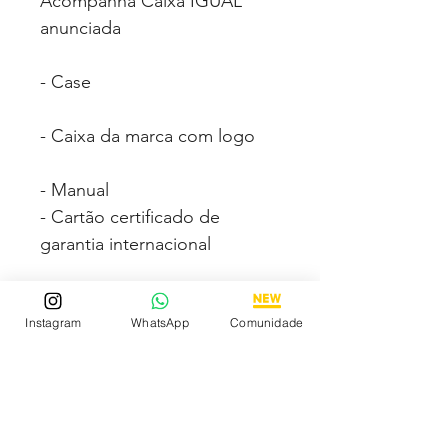
Acompanha Caixa IGUAL
anunciada
- Case
- Caixa da marca com logo
- Manual
- Cartão certificado de
garantia internacional
Fotos e vídeos 100% reais
Instagram
WhatsApp
Comunidade
dos modelos a venda.
Compre com segurança via
PAGSEGURO podendo