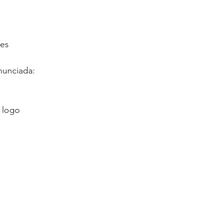
ses
unciada:
 logo