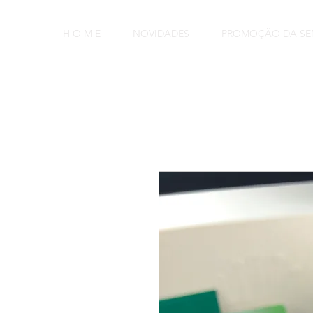
H O M E
NOVIDADES
PROMOÇÃO DA S