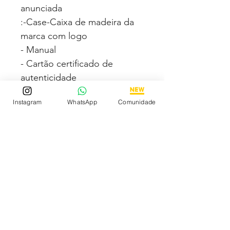
anunciada
:-Case-Caixa de madeira da
marca com logo
- Manual
- Cartão certificado de
autenticidade
- Manual de garantia
Instagram
WhatsApp
Comunidade
- Chaveiro
Fotos e vídeos 100% reais
dos modelos a venda.
Tem medo de comprar e não
gostar? Fique tranquilo,
garantimos a sua satisfação
ou devolvemos o seu
dinheiro.