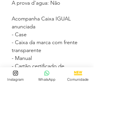
A prova d'agua: Não
Acompanha Caixa IGUAL
anunciada
- Case
- Caixa da marca com frente
transparente
- Manual
- Cartão certificado de
garantia internacional
Instagram
WhatsApp
Comunidade
- Chaveiro
Fotos e vídeos 100% reais
dos modelos a venda
Compre com segurança via
PAGSEGURO podendo
parcelar em até 12x no cartão