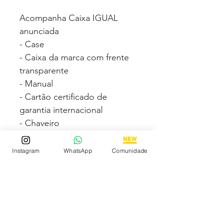
Acompanha Caixa IGUAL
anunciada
- Case
- Caixa da marca com frente
transparente
- Manual
- Cartão certificado de
garantia internacional
- Chaveiro
Fotos e vídeos 100% reais
Instagram
WhatsApp
Comunidade
dos modelos a venda
Compre com segurança via
PAGSEGURO podendo
parcelar em até 12x no cartão
sendo em até 4x sem juros.