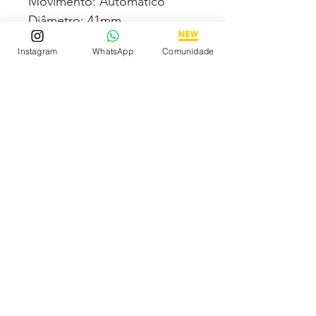
Movimento: Automático
Diâmetro: 41mm
Vidro: Cristal Safira
Instagram
WhatsApp
Comunidade
Crono: 100 % funcional
Caixa: Aço inox
Pulseira: Couro
Todas fotos e vídeos
postadas aqui são 100% reais
tiradas por nós dos próprios
produtos à venda!Qualidade
garantida ou devolução por
nossa conta!
Estamos à disposição para
dúvidas! Pergunte a vontade!
Descubra os Melhores
Relógios Premium Online