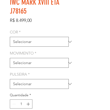
IWC MARK XVIII ETA
J78165
Preço
R$ 8.499,00
COR
*
MOVIMENTO
*
PULSEIRA
*
Quantidade
*