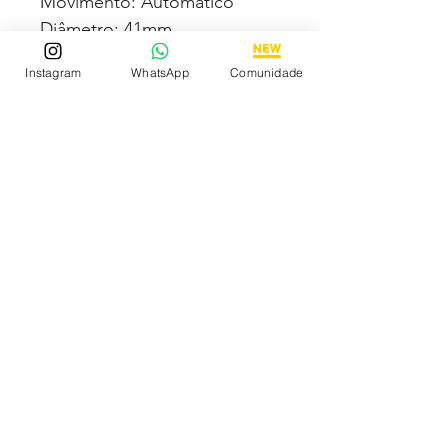
Movimento: Automático
Diâmetro: 41mm
Vidro: Cristal Safira
Instagram
WhatsApp
Comunidade
Crono: 100 % funcional
Caixa: Aço inox
Pulseira: Aço inox
Todas fotos e vídeos
postadas aqui são 100% reais
tiradas por nós dos próprios
produtos à venda!Qualidade
garantida ou devolução por
nossa conta!
Estamos à disposição para
dúvidas! Pergunte a vontade!
Descubra os Melhores
Relógios Premium Online