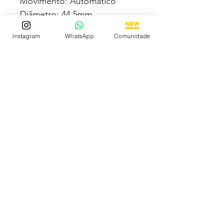
Movimento: Automático
Diâmetro: 44,5mm
Vidro: Cristal Safira
Instagram
WhatsApp
Comunidade
Crono: 100 % funcional
Caixa: Aço inox
Pulseira: Couro
Todas fotos e vídeos
postadas aqui são 100% reais
tiradas por nós dos próprios
produtos à venda!Qualidade
garantida ou devolução por
nossa conta!
Estamos à disposição para
dúvidas! Pergunte a vontade!
Descubra os Melhores
Relógios Premium Online