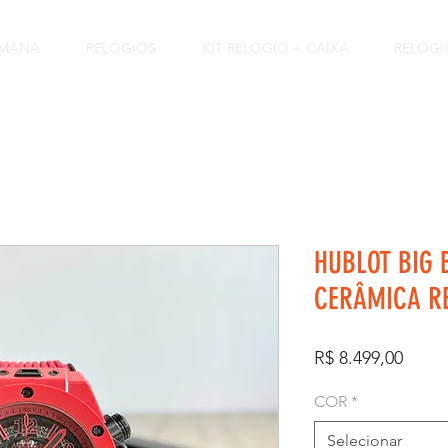
EMANA
RELÓGIOS
KIT RELÓGIO + CAIXA
RELÓGI
HUBLOT BIG 
CERÂMICA R
Preço
R$ 8.499,00
COR
*
Selecionar