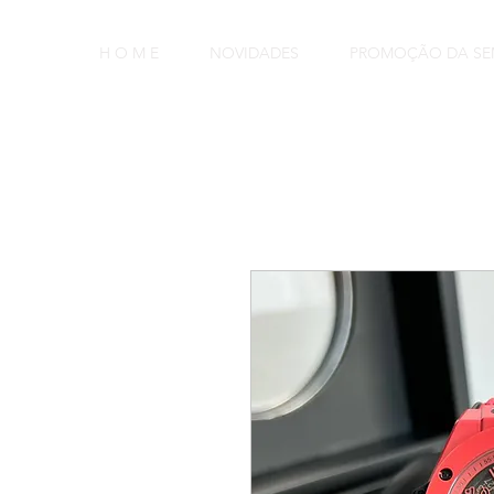
H O M E
NOVIDADES
PROMOÇÃO DA S