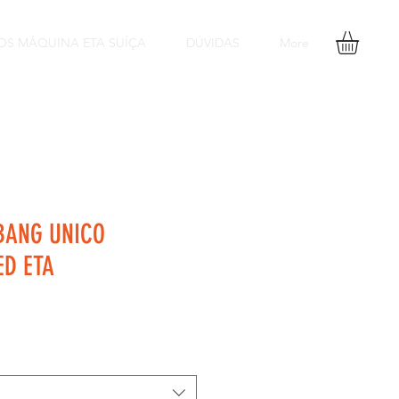
OS MÁQUINA ETA SUÍÇA
DÚVIDAS
More
BANG UNICO
ED ETA