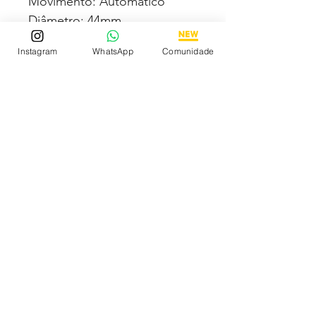
Movimento: Automático
Diâmetro: 44mm
Vidro: Cristal Safira
Instagram
WhatsApp
Comunidade
Crono: 100 % funcional
Caixa: Aço inox
Pulseira: Borracha
Todas fotos e vídeos
postadas aqui são 100% reais
tiradas por nós dos próprios
produtos à venda!Qualidade
garantida ou devolução por
nossa conta!
Estamos à disposição para
dúvidas! Pergunte a vontade!
Descubra os Melhores
Relógios Premium Online