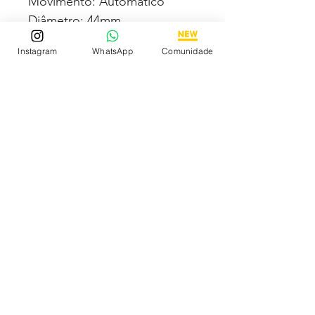
Movimento: Automático
Diâmetro: 44mm
Vidro: Cristal Safira
Instagram
WhatsApp
Comunidade
Crono: 100 % funcional
Caixa: Aço inox
Pulseira: Borracha
Todas fotos e vídeos
postadas aqui são 100% reais
tiradas por nós dos próprios
produtos à venda!Qualidade
garantida ou devolução por
nossa conta!
Estamos à disposição para
dúvidas! Pergunte a vontade!
Descubra os Melhores
Relógios Premium Online