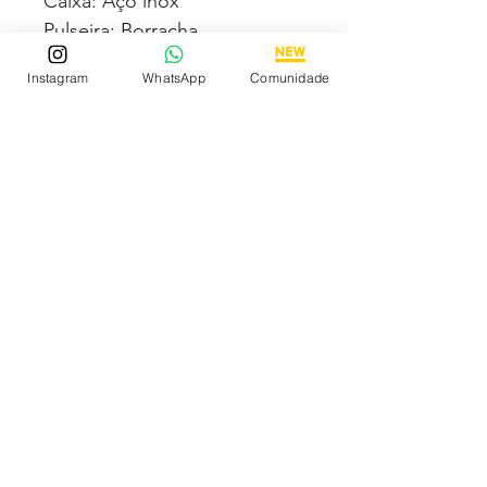
Caixa: Aço inox
Pulseira: Borracha
Garantia na máquina: 6 meses
Instagram
WhatsApp
Comunidade
Acompanha Caixa Simples
Almofadada (exceto para os
estados PB, SE, PE, RR, MT e
AL)
Tem medo de comprar e não
gostar? Fique tranquilo,
garantimos a sua satisfação
ou devolvemos o seu
dinheiro
Descubra os Melhores
Relógios Premium Online