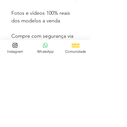
Fotos e vídeos 100% reais
dos modelos a venda
Compre com segurança via
PAGSEGURO podendo
parcelar em até 12x no cartão
Instagram
WhatsApp
Comunidade
sendo em até 4x sem juros.
Tem medo de comprar e não
gostar? Fique tranquilo,
garantimos a sua satisfação
ou devolvemos o seu
dinheiro
Depoimentos de Clientes