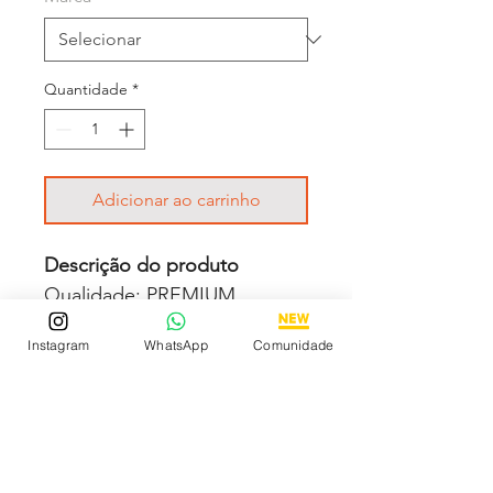
Quantidade
*
Adicionar ao carrinho
Descrição do produto
Qualidade: PREMIUM
Movimento: BATERIA
Instagram
WhatsApp
Comunidade
Vidro: Cristal Mineral
Crono: 100 % funcional
Caixa: Aço inox
Tamanho: 23x30mm
Pulseira: AÇO INOX