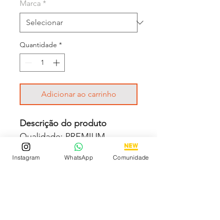
Marca
*
Quantidade
*
Adicionar ao carrinho
Descrição do produto
Qualidade: PREMIUM
Movimento: Automático
Instagram
WhatsApp
Comunidade
Vidro: Cristal Mineral
Crono: 100 % funcional
Caixa: Aço inox
Tamanho: 42mm
Pulseira: Couro