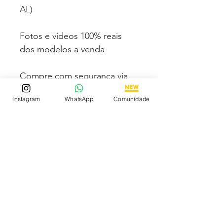
AL)
Fotos e vídeos 100% reais
dos modelos a venda
Compre com segurança via
PAGSEGURO podendo
Instagram
WhatsApp
Comunidade
parcelar em até 12x no cartão
sendo em até 4x sem juros.
Tem medo de comprar e não
gostar? Fique tranquilo,
garantimos a sua satisfação
ou devolvemos o seu
dinheiro