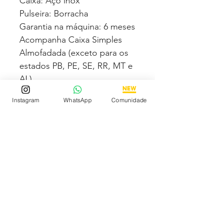
Caixa: Aço inox
Pulseira: Borracha
Garantia na máquina: 6 meses
Acompanha Caixa Simples
Almofadada (exceto para os
estados PB, PE, SE, RR, MT e
AL)
Instagram
WhatsApp
Comunidade
Fotos e vídeos 100% reais
dos modelos a venda
Compre com segurança via
MERCADO PAGO podendo
parcelar em até 12x no cartão
sendo em até 4x sem juros.
Tem medo de comprar e não