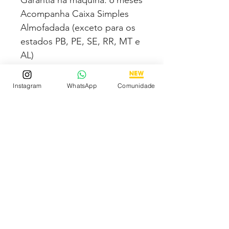
Acompanha Caixa Simples
Almofadada (exceto para os
estados PB, PE, SE, RR, MT e
AL)
Fotos e vídeos 100% reais
Instagram
WhatsApp
Comunidade
dos modelos a venda
Compre com segurança via
MERCADO PAGO podendo
parcelar em até 12x no cartão
sendo em até 4x sem juros.
Tem medo de comprar e não
gostar? Fique tranquilo,
garantimos a sua satisfação