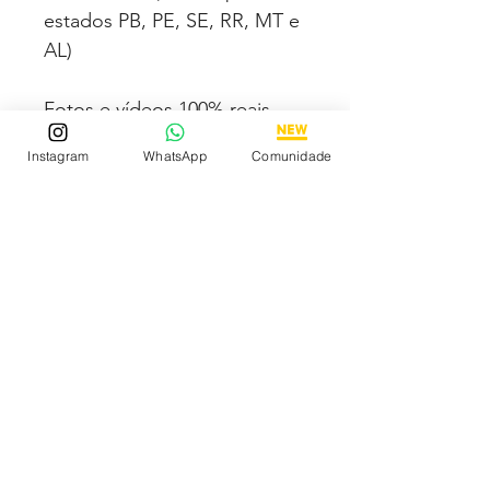
estados PB, PE, SE, RR, MT e
AL)
Fotos e vídeos 100% reais
dos modelos a venda
Instagram
WhatsApp
Comunidade
Compre com segurança via
PAGSEGURO podendo
parcelar em até 12x no cartão
sendo em até 4x sem juros.
Tem medo de comprar e não
gostar? Fique tranquilo,
garantimos a sua satisfação
ou devolvemos o seu
dinheiro