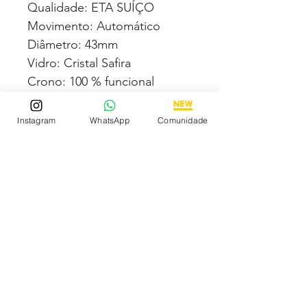
Qualidade: ETA SUÍÇO
Movimento: Automático
Diâmetro: 43mm
Vidro: Cristal Safira
Crono: 100 % funcional
Caixa: Aço inox
Pulseira: Couro
Instagram
WhatsApp
Comunidade
Todas fotos e vídeos
postadas aqui são 100% reais
tiradas por nós dos próprios
produtos à venda!
Qualidade garantida ou
devolução por nossa conta!
Estamos à disposição para